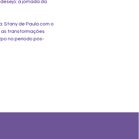
esejo: a jornada da 
a. Stany de Paula com o 
m as transformações 
rpo no período pós-