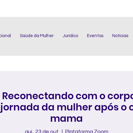
cional
Saúde da Mulher
Jurídico
Eventos
Notícias
 Reconectando com o corpo
a jornada da mulher após o 
mama
qui., 23 de out.
  |  
Plataforma Zoom