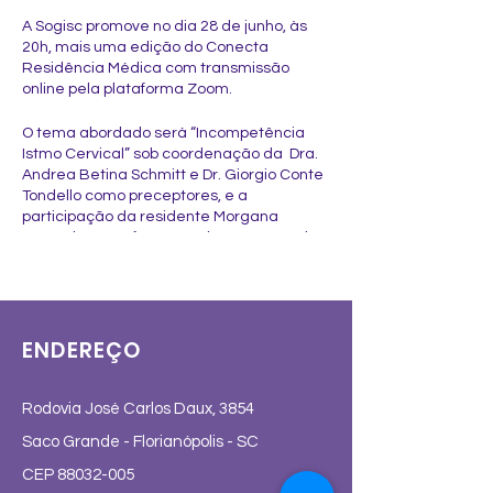
A Sogisc promove no dia 28 de junho, às
20h, mais uma edição do Conecta
Residência Médica com transmissão
online pela plataforma Zoom.
O tema abordado será “Incompetência
Istmo Cervical” sob coordenação da Dra.
Andrea Betina Schmitt e Dr. Giorgio Conte
Tondello como preceptores, e a
participação da residente Morgana
Kreuscher que faz parte do Programa de
Residência Médica da Maternidade Darcy
Vargas, em Joinville/SC.
CONECTA RESIDÊNCIA MÉDICA
ENDEREÇO
“Incompetência Istmo Cervical”
Data: 28/06 (quinta-feira)
Horário: 20h
Rodovia José Carlos Daux, 3854
Evento gratuito e direcionado para
profissionais da saúde, residentes e
Saco Grande - Florianópolis - SC
associados Sogisc.
CEP
88032-005