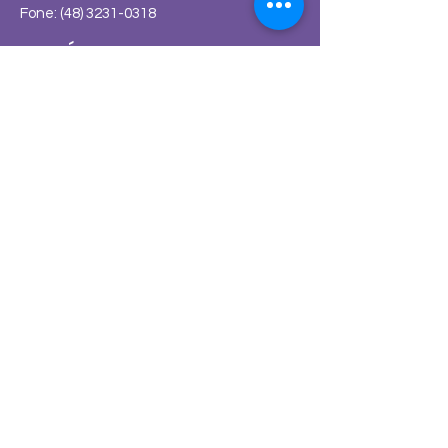
Fone:
(48) 3231-0318
HORÁRIO ATENDIMENTO
Segunda - Sexta-feira: 13h às 19H
Sociedade de Obstetrícia e Ginecologia
de Santa Catarina - SOGISC
Filiada a