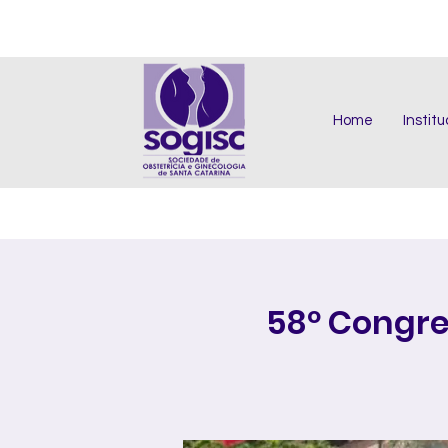
Home
Institu
58º Congre