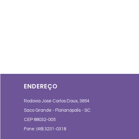
ENDEREÇO
Rodovia José Carlos Daux, 3854
Saco Grande - Florianópolis - SC
CEP 88032-005
Fone: (48) 3231-0318