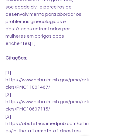
sociedade civil e parceiros de 
desenvolvimento para abordar os 
problemas ginecológicos e 
obstétricos enfrentados por 
mulheres em abrigos após 
enchentes[1]. 
Citações: 
[1] 
https://www.ncbi.nlm.nih.gov/pmc/arti
cles/PMC11001467/
[2] 
https://www.ncbi.nlm.nih.gov/pmc/arti
cles/PMC10697115/ 
[3] 
https://obstetrics.imedpub.com/articl
es/in-the-aftermath-of-disasters-