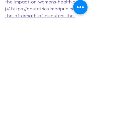
the-impact-on-womens-health.pdf 
[4] 
https://obstetrics.imedpub.com/in-
the-aftermath-of-disasters-the-
impact-on-womens-health.php?
aid=17661
Ver tudo
Posts recentes